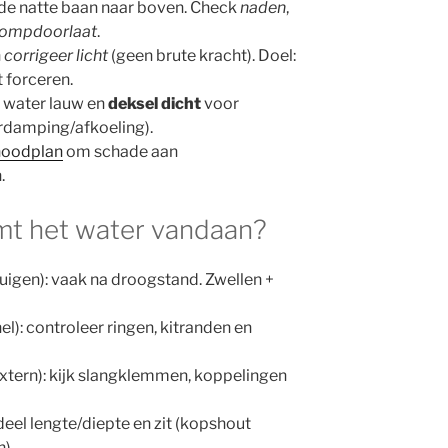
de natte baan naar boven. Check
naden
,
pompdoorlaat
.
n
corrigeer licht
(geen brute kracht). Doel:
 forceren.
 water lauw en
deksel dicht
voor
erdamping/afkoeling).
noodplan
om schade aan
.
mt het water vandaan?
igen): vaak na droogstand. Zwellen +
el): controleer ringen, kitranden en
tern): kijk slangklemmen, koppelingen
rdeel lengte/diepte en zit (kopshout
).