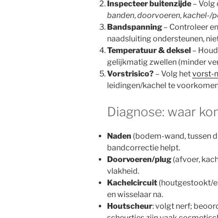
Inspecteer buitenzijde
– Volg 
banden
,
doorvoeren
,
kachel-/
Bandspanning
– Controleer e
naadsluiting ondersteunen, niet
Temperatuur & deksel
– Houd
gelijkmatig zwellen (minder v
Vorstrisico?
– Volg het
vorst-
leidingen/kachel te voorkomen
Diagnose: waar ko
Naden
(bodem-wand, tussen du
bandcorrectie helpt.
Doorvoeren/plug
(afvoer, kach
vlakheid.
Kachelcircuit
(houtgestookt/ex
en wisselaar na.
Houtscheur
: volgt nerf; beoo
scheurtjes zijn vaak cosmetisch