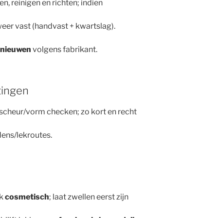
n, reinigen en richten; indien
eer vast (handvast + kwartslag).
rnieuwen
volgens fabrikant.
tingen
scheur/vorm checken; zo kort en recht
dens/lekroutes.
ak
cosmetisch
; laat zwellen eerst zijn