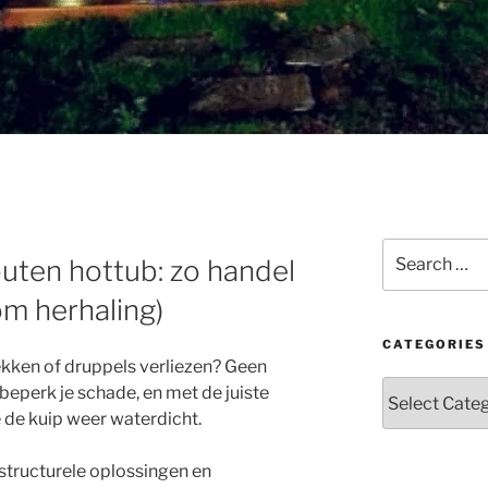
Search
uten hottub: zo handel
for:
om herhaling)
CATEGORIES
ekken of druppels verliezen? Geen
Categories
beperk je schade, en met de juiste
 de kuip weer waterdicht.
, structurele oplossingen en