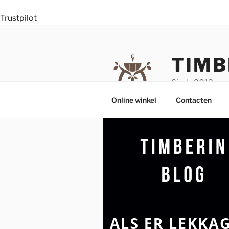
Trustpilot
Skip
to
content
TIMB
Sinds 2012
Online winkel
Contacten