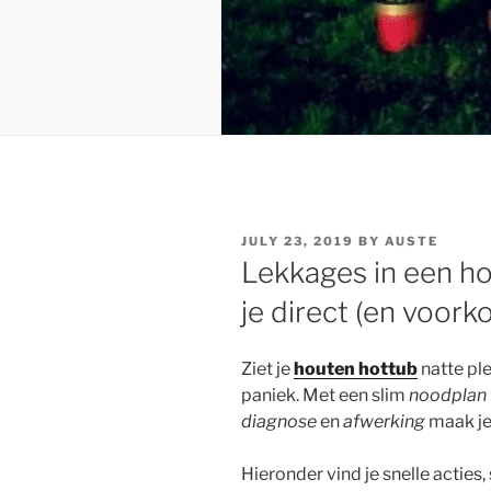
POSTED
JULY 23, 2019
BY
AUSTE
ON
Lekkages in een ho
je direct (en voork
Ziet je
houten hottub
natte pl
paniek. Met een slim
noodplan
diagnose
en
afwerking
maak je
Hieronder vind je snelle acties