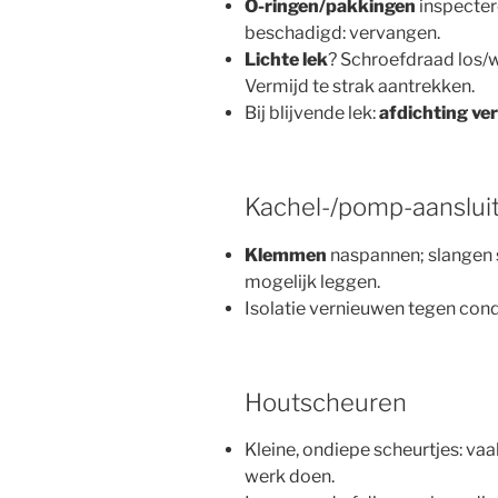
O-ringen/pakkingen
inspectere
beschadigd: vervangen.
Lichte lek
? Schroefdraad los/w
Vermijd te strak aantrekken.
Bij blijvende lek:
afdichting ve
Kachel-/pomp-aanslui
Klemmen
naspannen; slangen 
mogelijk leggen.
Isolatie vernieuwen tegen con
Houtscheuren
Kleine, ondiepe scheurtjes: va
werk doen.