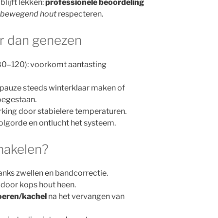
lijft lekken:
professionele beoordeling
bewegend hout
respecteren.
r dan genezen
80–120): voorkomt aantasting
re pauze steeds winterklaar maken of
oegestaan.
rking door stabielere temperaturen.
 volgorde en ontlucht het systeem.
hakelen?
anks zwellen en bandcorrectie.
door kops hout heen.
oeren/kachel
na het vervangen van