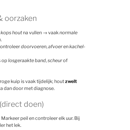
 & oorzaken
f
kops hout
na vullen → vaak
normale
.
ontroleer
doorvoeren
,
afvoer
en
kachel-
s op
losgeraakte band
,
scheur
of
oge kuip is vaak tijdelijk; hout
zwelt
, ga dan door met diagnose.
direct doen)
 Markeer peil en controleer elk uur. Bij
er het lek.