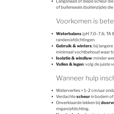
Langsnaad of diepe scheur die b
of buitenseals (buitenzijde) die
Voorkomen is bete
Waterbalans
(pH 7,0–7,6; TA 
randen/afdichtingen.
Gebruik & winters
: bij lange
minimaal vochtbehoud waar t
Isolatie & windluw
: minder we
Vullen & legen
: volg de juiste
Wanneer hulp insc
Waterverlies > 1–2 cm/uur ond
Verdachte
scheur
in bodem of 
Onverklaarde lekken bij
doorv
ringen/afdichting.