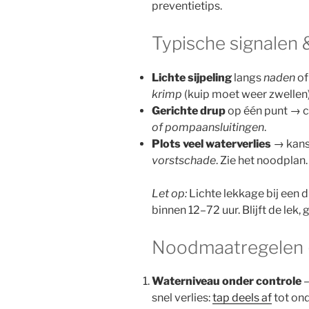
preventietips.
Typische signalen
Lichte sijpeling
langs
naden
o
krimp
(kuip moet weer zwellen)
Gerichte drup
op één punt → c
of pompaansluitingen
.
Plots veel waterverlies
→ kan
vorstschade
. Zie het noodplan.
Let op:
Lichte lekkage bij een dr
binnen 12–72 uur. Blijft de lek
Noodmaatregelen (
Waterniveau onder controle
–
snel verlies:
tap deels af
tot ond